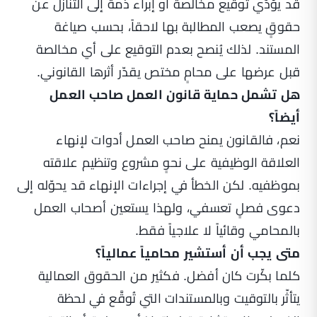
قد يؤدّي توقيع مخالصة أو إبراء ذمة إلى التنازل عن
حقوقٍ يصعب المطالبة بها لاحقاً، بحسب صياغة
المستند. لذلك يُنصح بعدم التوقيع على أي مخالصة
قبل عرضها على محامٍ مختص يقدّر أثرها القانوني.
هل تشمل حماية قانون العمل صاحب العمل
أيضاً؟
نعم، فالقانون يمنح صاحب العمل أدوات لإنهاء
العلاقة الوظيفية على نحوٍ مشروع وتنظيم علاقته
بموظفيه. لكن الخطأ في إجراءات الإنهاء قد يحوّله إلى
دعوى فصلٍ تعسفي، ولهذا يستعين أصحاب العمل
بالمحامي وقائياً لا علاجياً فقط.
متى يجب أن أستشير محامياً عمالياً؟
كلما بكّرت كان أفضل. فكثير من الحقوق العمالية
يتأثّر بالتوقيت وبالمستندات التي تُوقَّع في لحظة