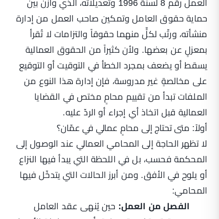
العمل رقم 8 لسنة 1996 وتعديلاته، الذي وازن بين
حماية حقوق العامل وتمكين صاحب العمل من إدارة
منشأته، ورتّب لكلٍّ منهما حقوقاً والتزامات لا تُقرأ
بمعزلٍ عن بعضها. ولأن كثيراً من الحقوق العمالية
يسقط أو يضعف بمجرد الخطأ في التوقيت أو التوقيع
على مخالصةٍ غير مدروسة، فإن إدارة هذا النوع من
الملفات تبدأ من تقييم محامٍ مختص في القضايا
العمالية قبل اتخاذ أي إجراء أو الردّ عليه.
أولاً: متى تحتاج إلى محامٍ عمالي في عمّان؟
لا تظهر الحاجة إلى المحامي العمالي عند الوصول إلى
المحكمة فحسب، بل في اللحظة التي يبدأ فيها النزاع
أو يلوح في الأفق. ومن أبرز الحالات التي يتدخّل فيها
المحامي:
الفصل من العمل:
حين يُنهى عقد العامل