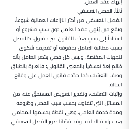
إنهاء عقد العمل
.
ثالثاً: الفصل التعسفي
الفصل التعسفي من أكثر النزاعات العمالية شيوعاً،
ويقع حين يُنهى عقد العامل دون سببٍ مشروع أو
استناداً إلى سببٍ يعدّه القانون غير مقبول، كالفصل
بسبب مطالبة العامل بحقوقه أو تقديمه شكوى
للجهات المختصة. وليس كل فصلٍ يشعر العامل بأنه
ظالم يُعدّ تعسفياً بالمعنى القانوني؛ فالعبرة بانطباق
وصف التعسّف كما حدّده قانون العمل على وقائع
الحالة.
وإثبات التعسّف، وتقدير التعويض المستحقّ عنه، من
المسائل التي تتفاوت بحسب سبب الفصل وظروفه
ومدة خدمة العامل، وهي نقطة يحسمها المحامي
بعد دراسة الملف. وقد فصّلنا صور الفصل التعسفي