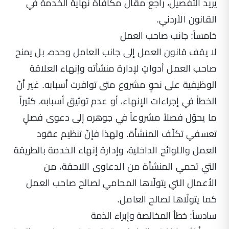
يريد التفصيل، راجع مقال
مكافأة نهاية الخدمة في
القانون الأردني
.
خامساً: جانب صاحب العمل
لا يقف قانون العمل إلى جانب العامل وحده، بل يمنح
صاحب العمل أدواتٍ لإدارة منشأته وإنهاء العلاقة
الوظيفية على نحوٍ مشروع متى توافرت أسبابه. غير أنّ
الخطأ في إجراءات الإنهاء، أو عدم توثيق أسبابه، كثيراً
ما يحوّل فصلاً مشروعاً في جوهره إلى دعوى فصلٍ
تعسفي تكلّف المنشأة. ولهذا فإنّ تنظيم عقود
العمل واللوائح الداخلية، وإدارة إنهاء الخدمة بالطريقة
التي تحمي المنشأة من الدعاوى اللاحقة، من
الأعمال التي يتولّاها المحامي لصالح صاحب العمل
كما يتولّاها لصالح العامل.
سادساً: خطأ المخالصة وإبراء الذمة