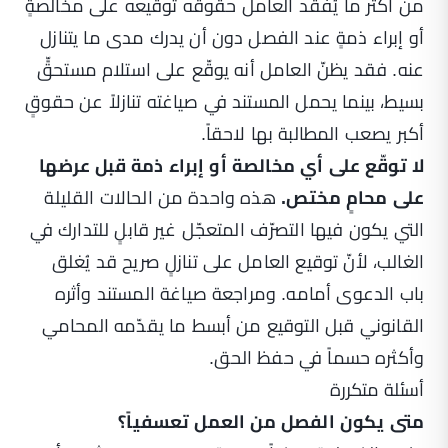
من أكثر ما يُفقد العامل حقوقه توقيعه على مخالصةٍ
أو إبراء ذمةٍ عند الفصل دون أن يدرك مدى ما يتنازل
عنه. فقد يظنّ العامل أنه يوقّع على استلام مستحقٍّ
بسيط، بينما يحمل المستند في صياغته تنازلاً عن حقوقٍ
أكبر يصعب المطالبة بها لاحقاً.
لا توقّع على أي مخالصة أو إبراء ذمة قبل عرضها
على محامٍ مختص.
هذه واحدة من الحالات القليلة
التي يكون فيها التصرّف المتعجّل غير قابلٍ للتدارك في
الغالب، لأنّ توقيع العامل على تنازلٍ صريح قد يُغلق
باب الدعوى أمامه. ومراجعة صياغة المستند وأثره
القانوني قبل التوقيع من أبسط ما يقدّمه المحامي
وأكثره حسماً في حفظ الحق.
أسئلة متكررة
متى يكون الفصل من العمل تعسفياً؟