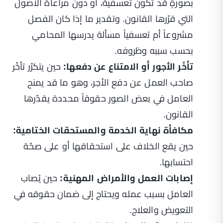
بصورةٍ قد تكون تعسفية، أو دون مراعاة الأصول
التي قرّرها القانون. وتقدير ما إذا كان الفصل
مشروعاً أم تعسفياً مسألة يدرسها المحامي
بحسب سببه وظروفه.
تأخّر الأجور أو الامتناع عن دفعها:
حين يتكرّر تأخّر
صاحب العمل عن دفع الأجر، وهو ما قد يمنح
العامل في بعض الصور حقوقاً محددة يقدّرها
القانون.
مكافأة نهاية الخدمة والمستحقات الختامية:
حين يقع الخلاف على استحقاقها أو على صحّة
احتسابها.
إصابات العمل والأمراض المهنية:
حين يُصاب
العامل بسبب عمله ويحتاج إلى ضمان حقوقه في
التعويض والعلاج.