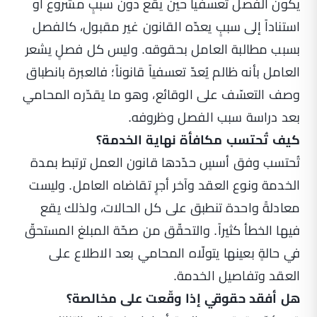
يكون الفصل تعسفياً حين يقع دون سببٍ مشروع أو
استناداً إلى سببٍ يعدّه القانون غير مقبول، كالفصل
بسبب مطالبة العامل بحقوقه. وليس كل فصلٍ يشعر
العامل بأنه ظالم يُعدّ تعسفياً قانوناً؛ فالعبرة بانطباق
وصف التعسّف على الوقائع، وهو ما يقدّره المحامي
بعد دراسة سبب الفصل وظروفه.
كيف تُحتسب مكافأة نهاية الخدمة؟
تُحتسب وفق أسسٍ حدّدها قانون العمل ترتبط بمدة
الخدمة ونوع العقد وآخر أجرٍ تقاضاه العامل. وليست
معادلةً واحدة تنطبق على كل الحالات، ولذلك يقع
فيها الخطأ كثيراً. والتحقّق من صحّة المبلغ المستحقّ
في حالةٍ بعينها يتولّاه المحامي بعد الاطلاع على
العقد وتفاصيل الخدمة.
هل أفقد حقوقي إذا وقّعت على مخالصة؟