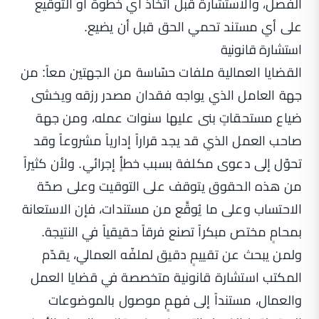
الفصل، والاستشارة قبل اتخاذ أي خطوة أو التوقيع
على أي مستند تحمي الحق قبل أن يضيع.
استشارة قانونية
القضايا العمالية ملفات حسّاسة من الجهتين معاً: من
جهة العامل الذي يواجه فقدان مصدر رزقه ويخشى
ضياع مستحقاتٍ بنى عليها سنوات عمله، ومن جهة
صاحب العمل الذي قد يجد قراراً إدارياً مشروعاً وقد
تحوّل إلى دعوى مكلفة بسبب خطأٍ إجرائي. ولأن كثيراً
من هذه الحقوق يتوقف على التوقيت وعلى صحّة
الاحتساب وعلى ما يُوقَّع من مستندات، فإن الاستعانة
بمحامٍ مختص مبكراً تصنع فرقاً حقيقياً في النتيجة.
ولمن يبحث عن تقييمٍ دقيق لملفّه العمالي، يقدّم
المكتب
استشارة قانونية متخصصة في قضايا العمل
والعمال
، مستنداً إلى فهمٍ موصول بالموضوعات