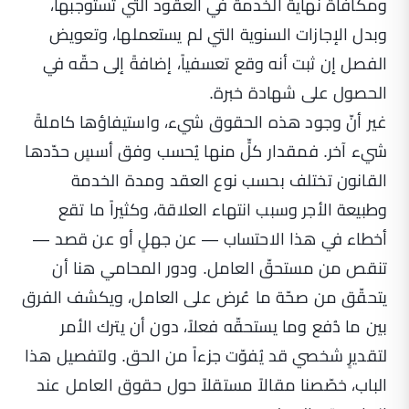
ومكافأة نهاية الخدمة في العقود التي تستوجبها،
وبدل الإجازات السنوية التي لم يستعملها، وتعويض
الفصل إن ثبت أنه وقع تعسفياً، إضافةً إلى حقّه في
الحصول على شهادة خبرة.
غير أنّ وجود هذه الحقوق شيء، واستيفاؤها كاملةً
شيء آخر. فمقدار كلٍّ منها يُحسب وفق أسسٍ حدّدها
القانون تختلف بحسب نوع العقد ومدة الخدمة
وطبيعة الأجر وسبب انتهاء العلاقة، وكثيراً ما تقع
أخطاء في هذا الاحتساب — عن جهلٍ أو عن قصد —
تنقص من مستحقّ العامل. ودور المحامي هنا أن
يتحقّق من صحّة ما عُرض على العامل، ويكشف الفرق
بين ما دُفع وما يستحقّه فعلاً، دون أن يترك الأمر
لتقديرٍ شخصي قد يُفوّت جزءاً من الحق. ولتفصيل هذا
الباب، خصّصنا مقالاً مستقلاً حول
حقوق العامل عند