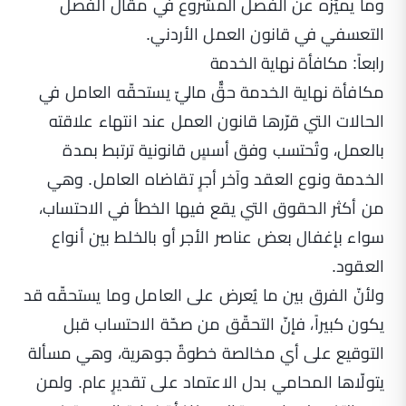
وما يميّزه عن الفصل المشروع في مقال
الفصل
التعسفي في قانون العمل الأردني
.
رابعاً: مكافأة نهاية الخدمة
مكافأة نهاية الخدمة حقٌّ ماليّ يستحقّه العامل في
الحالات التي قرّرها قانون العمل عند انتهاء علاقته
بالعمل، وتُحتسب وفق أسسٍ قانونية ترتبط بمدة
الخدمة ونوع العقد وآخر أجرٍ تقاضاه العامل. وهي
من أكثر الحقوق التي يقع فيها الخطأ في الاحتساب،
سواء بإغفال بعض عناصر الأجر أو بالخلط بين أنواع
العقود.
ولأنّ الفرق بين ما يُعرض على العامل وما يستحقّه قد
يكون كبيراً، فإنّ التحقّق من صحّة الاحتساب قبل
التوقيع على أي مخالصة خطوةٌ جوهرية، وهي مسألة
يتولّاها المحامي بدل الاعتماد على تقديرٍ عام. ولمن