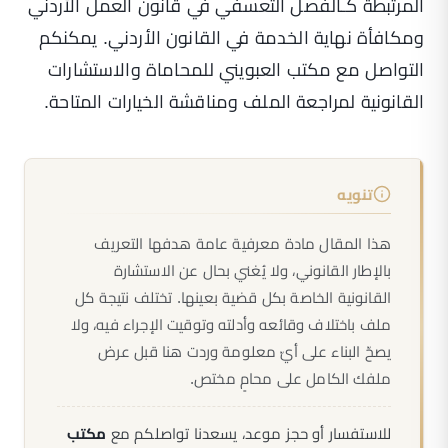
المرتبطة كـ
الفصل التعسفي في قانون العمل الأردني
و
مكافأة نهاية الخدمة في القانون الأردني
. يمكنكم
التواصل مع مكتب العبويني للمحاماة والاستشارات
القانونية لمراجعة الملف ومناقشة الخيارات المتاحة.
تنويه
هذا المقال مادة معرفية عامة هدفها التعريف
بالإطار القانوني، ولا يُغني بحال عن الاستشارة
القانونية الخاصة بكل قضية بعينها. تختلف نتيجة كل
ملف باختلاف وقائعه وأدلته وتوقيت الإجراء فيه، ولا
يصحّ البناء على أيّ معلومة وردت هنا قبل عرض
ملفك الكامل على محامٍ مختص.
للاستفسار أو حجز موعد، يسعدنا تواصلكم مع
مكتب