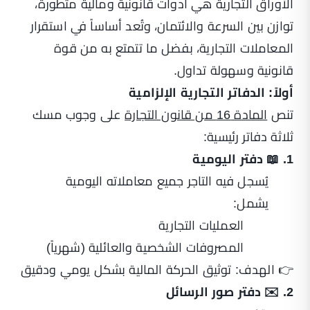
الأوراق التجارية هي أدوات قانونية ومالية متطورة،
توازن بين السرعة والائتمان، وتُعد أساساً في استقرار
المعاملات التجارية، بفضل ما تتمتع به من قوة
قانونية وسهولة تداول.
أولاً: الدفاتر التجارية الإلزامية
تنص
المادة 16 من قانون التجارة
على وجوب مسك
ثلاثة دفاتر رئيسية:
1. 📖 دفتر اليومية
يُسجل فيه التاجر جميع معاملاته اليومية
يشمل:
العمليات التجارية
المصروفات الشخصية والعائلية (شهرياً)
👉 الهدف: توثيق الحركة المالية بشكل يومي ودقيق
2. ✉️ دفتر صور الرسائل