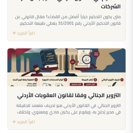
الشركات
متى يكون التحكيم خياراً أفضل من القضاء؟ مقال قانوني عن
قانون التحكيم الأردني رقم 31/2001 يغطي طبيعة التحكيم،
أنواعه، حساسية صياغة الشرط في العقد، حالات بطلان الحكم،
اقرأ المزيد
وتنفيذ الأحكام التحكيمية الأجنبية.
التزوير الجنائي وفقا لقانون العقوبات الأردني
التزوير الجنائي في القانون الأردني هو تحريف متعمد للحقيقة
في محرر يُحتج به، ويقوم على ركنين مادي ومعنوي، وتختلف
العقوبة بحسب نوع السند بين جناية مشددة في الأوراق
اقرأ المزيد
الرسمية وجنحة في الخاصة