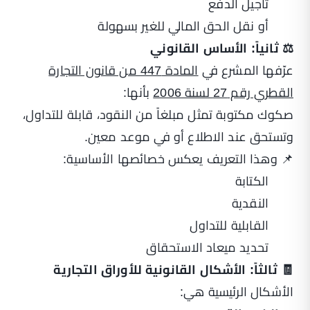
تأجيل الدفع
أو نقل الحق المالي للغير بسهولة
⚖️ ثانياً: الأساس القانوني
عرّفها المشرع في
المادة 447 من قانون التجارة
القطري رقم 27 لسنة 2006
بأنها:
صكوك مكتوبة تمثل مبلغاً من النقود، قابلة للتداول،
وتستحق عند الاطلاع أو في موعد معين.
📌 وهذا التعريف يعكس خصائصها الأساسية:
الكتابة
النقدية
القابلية للتداول
تحديد ميعاد الاستحقاق
🧾 ثالثاً: الأشكال القانونية للأوراق التجارية
الأشكال الرئيسية هي: