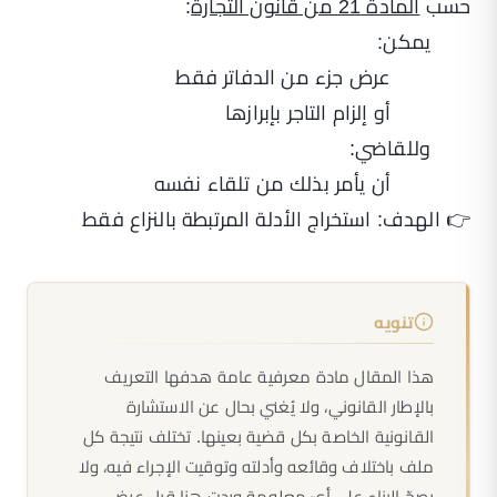
حسب
المادة 21 من قانون التجارة
:
يمكن:
عرض جزء من الدفاتر فقط
أو إلزام التاجر بإبرازها
وللقاضي:
أن يأمر بذلك من تلقاء نفسه
👉 الهدف: استخراج الأدلة المرتبطة بالنزاع فقط
تنويه
هذا المقال مادة معرفية عامة هدفها التعريف
بالإطار القانوني، ولا يُغني بحال عن الاستشارة
القانونية الخاصة بكل قضية بعينها. تختلف نتيجة كل
ملف باختلاف وقائعه وأدلته وتوقيت الإجراء فيه، ولا
يصحّ البناء على أيّ معلومة وردت هنا قبل عرض