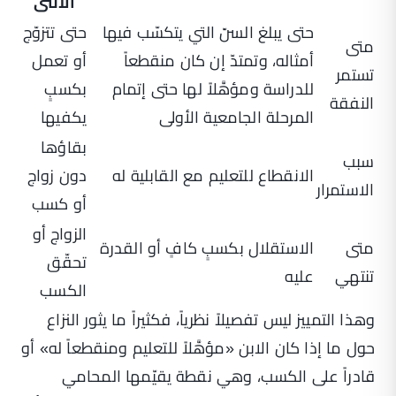
الأنثى
حتى يبلغ السنّ التي يتكسّب فيها
حتى تتزوّج
متى
أمثاله، وتمتدّ إن كان منقطعاً
أو تعمل
تستمر
للدراسة ومؤهَّلاً لها حتى إتمام
بكسبٍ
النفقة
المرحلة الجامعية الأولى
يكفيها
بقاؤها
سبب
الانقطاع للتعليم مع القابلية له
دون زواج
الاستمرار
أو كسب
الزواج أو
متى
الاستقلال بكسبٍ كافٍ أو القدرة
تحقّق
تنتهي
عليه
الكسب
وهذا التمييز ليس تفصيلاً نظرياً، فكثيراً ما يثور النزاع
حول ما إذا كان الابن «مؤهَّلاً للتعليم ومنقطعاً له» أو
قادراً على الكسب، وهي نقطة يقيّمها المحامي