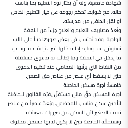
شهادة جامعية، وله أن يختار نوع التعليم بما يناسب
حاله، مع ضوابط تحكم رجوعه عن خيار التعليم الخاص
أو نقل الطفل من مدرسته.
وتُعدّ مصاريف التعليم والعلاج جزءاً من النفقة
الواجبة، وقد تُحتسب في بعض صورها ديناً على الأب
يُستوفى عند يساره إذا تحمّلها غيره نيابةً عنه. وتحديد
ما يدخل في النفقة وما يُطالَب به بدعوى مستقلة
من النقاط التي يرتّبها المحامي عند تنظيم الدعوى
حتى لا يسقط أيّ عنصر من عناصر حق الصغير.
خامساً: أجرة مسكن الحاضنة
أجرة المسكن حقٌّ ماليّ مستقلّ يقرّه القانون للحاضنة
لتأمين سكن مناسب للمحضون، ويُعدّ عنصراً من عناصر
نفقة الصغير لأن السكن من ضرورات معيشته.
وتستحقّه الحاضنة حين لا يكون لديها مسكن مملوك