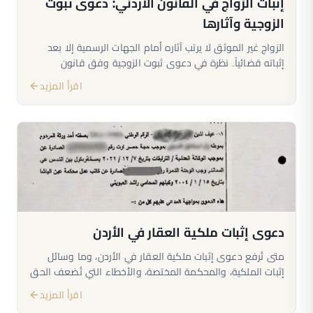
إثبات الزواج في القانون الأردني: دعوى ثبوت
الزوجية وآثارها
الزواج غير الموثق لا يرتب آثاره أمام الجهات الرسمية إلا بعد
إثباته قضائياً. نظرة في دعوى ثبوت الزوجية وفق قانون
الأحوال الشخصية الأردني رقم 15 لسنة 2019، وما يترتب عليها
اقرأ المزيد
من نسب ونفقة وإرث.
دعوى إثبات ملكية العقار في الأردن
متى تُرفع دعوى إثبات ملكية العقار في الأردن، وما وسائل
إثبات الملكية، والمحكمة المختصة، والأخطاء التي تُضعف الحق
العقاري، ولماذا يبدأ الملف من تقييم محامٍ مختص.
اقرأ المزيد