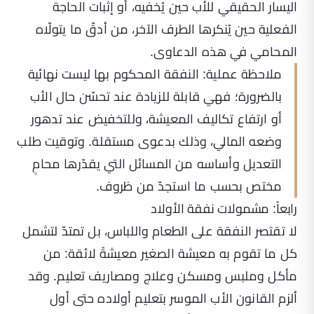
اليسار الحقيقي للأب حين يُخفيه، أو إثبات الحاجة
الفعلية حين يُنكرها الطرف الآخر، من أدقّ ما يتولّاه
المحامي في هذه الدعاوى.
ملاحظة عملية: النفقة المحكوم بها ليست نهائية
بالضرورة؛ فهي قابلة للزيادة عند تحسّن حال الأب
أو ارتفاع تكاليف المعيشة، وللتخفيض عند تدهور
وضعه المالي، وذلك بدعوى مستقلة. وتوقيت طلب
التعديل وأساسه من المسائل التي يقدّرها محامٍ
مختص بحسب ما استجدّ من ظروف.
رابعاً: مشمولات نفقة الأولاد
لا تقتصر النفقة على الطعام واللباس، بل تمتدّ لتشمل
كل ما تقوم به معيشة الصغير معيشةً لائقة: من
مأكل وملبس ومسكن وعلاج ومصاريف تعليم. وقد
ألزم القانون الأب الموسر بتعليم أولاده حتى أول