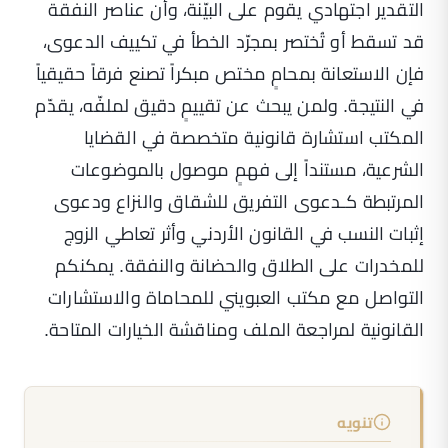
التقدير اجتهادي يقوم على البيّنة، وأن عناصر النفقة
قد تسقط أو تُختصر بمجرّد الخطأ في تكييف الدعوى،
فإن الاستعانة بمحامٍ مختص مبكراً تصنع فرقاً حقيقياً
في النتيجة. ولمن يبحث عن تقييمٍ دقيق لملفّه، يقدّم
المكتب
استشارة قانونية متخصصة في القضايا
الشرعية
، مستنداً إلى فهمٍ موصول بالموضوعات
المرتبطة كـ
دعوى التفريق للشقاق والنزاع
و
دعوى
إثبات النسب في القانون الأردني
و
أثر تعاطي الزوج
للمخدرات على الطلاق والحضانة والنفقة
. يمكنكم
التواصل مع مكتب العبويني للمحاماة والاستشارات
القانونية لمراجعة الملف ومناقشة الخيارات المتاحة.
تنويه