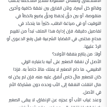
الاستحقاق ومسائل السقوط لتقدير المحكمة بحسب
وقائع كل أسرة. ولأن الفارق بين نفقة كافية وأخرى
منقوصة، أو بين حقٍّ يُحفظ وحقٍّ يضيع بالخطأ في
التوقيت أو في صياغة الطلب، كثيراً ما يتحدّد في
تفاصيل دقيقة، فإن إدارة هذا الملف تبدأ من تقييم
محامٍ مختص في القضايا الشرعية قبل رفع الدعوى أو
الردّ عليها.
أولاً: من يلتزم بنفقة الأولاد؟
الأصل أن نفقة الصغير على أبيه باعتباره الولي
الطبيعي، ما دام الصغير لا يملك مالاً خاصاً به. فإذا
كان للصغير مالٌ خاص أُنفق عليه منه، فإن لم يكن له
مال انتقلت النفقة إلى الأب وحده دون مشاركة الأم
في الأصل.
وعند غياب الأب أو عجزه عن الإنفاق، لا يبقى الصغير