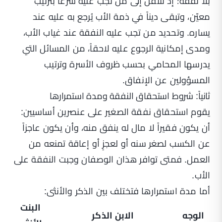
بلا نفقة؛ إذ تنتقل إلى من تجب عليه شرعاً بترتيب
معيّن، وتبقى ديناً في ذمة الأب يُرجع به عليه عند
يساره. وتحديد من تجب عليه النفقة عند غياب الأب،
ومدى إمكانية الرجوع عليه لاحقاً، من المسائل التي
يدرسها المحامي بحسب ظروف الأسرة وترتيب
المسؤولين عن الإنفاق.
ثانياً: شروط استحقاق النفقة ومدة استمرارها
يقوم استحقاق نفقة الصغير على عنصرين أساسيين:
أن يكون فقيراً لا مال له ينفق منه، وأن يكون عاجزاً
عن الكسب لصغر سنه أو لعجزٍ أو إعاقة تمنعه من
العمل. فمتى توافر هذان الوصفان وجبت النفقة على
الأب.
أما مدة استمرارها فتختلف بين الذكر والأنثى:
البنت
الوجه
الابن الذكر