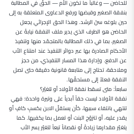
للحاضن — وغالباً ما تكون الأم — الحقّ في المطالبة
بنفقة الصغير وقبضها ورفع الدعاوى المتعلقة به إلى
حين بلوغه سنّ الرشد. وهذا الحق الإجرائي يجعل
الحاضن هو الطرف الذي يدير ملف النفقة نيابةً عن
الصغير، بما في ذلك المطالبة بالمتجمّد منها وتنفيذ
الأحكام الصادرة بها عبر دوائر التنفيذ عند امتناع الأب
عن الدفع. وإدارة هذا المسار التنفيذي، من حجز
وملاحقة، تحتاج إلى متابعة قانونية دقيقة حتى تصل
النفقة فعلاً إلى مستحقّها.
سابعاً: متى تسقط نفقة الأولاد أو تتغيّر؟
نفقة الأولاد ليست حقاً أبدياً على وتيرة واحدة؛ فهي
تنتهي بانتفاء سببها، كأن يستقلّ الابن بكسبٍ كافٍ أو
يقدر عليه، أو تتزوّج البنت أو تعمل بما يكفيها. كما
يتغيّر مقدارها زيادةً أو نقصاناً تبعاً لتغيّر يسر الأب