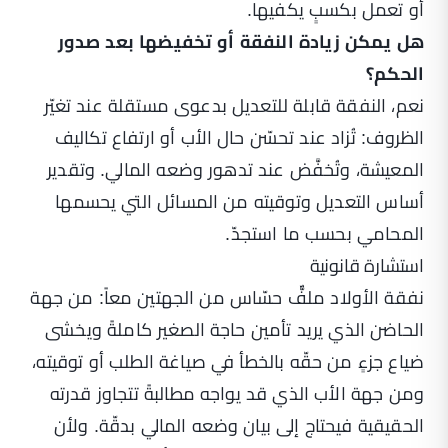
أو تعمل بكسبٍ يكفيها.
هل يمكن زيادة النفقة أو تخفيضها بعد صدور
الحكم؟
نعم، النفقة قابلة للتعديل بدعوى مستقلة عند تغيّر
الظروف: تُزاد عند تحسّن حال الأب أو ارتفاع تكاليف
المعيشة، وتُخفَّض عند تدهور وضعه المالي. وتقدير
أساس التعديل وتوقيته من المسائل التي يحسمها
المحامي بحسب ما استجدّ.
استشارة قانونية
نفقة الأولاد ملفٌّ حسّاس من الجهتين معاً: من جهة
الحاضن الذي يريد تأمين حاجة الصغير كاملةً ويخشى
ضياع جزءٍ من حقّه بالخطأ في صياغة الطلب أو توقيته،
ومن جهة الأب الذي قد يواجه مطالبةً تتجاوز قدرته
الحقيقية فيحتاج إلى بيان وضعه المالي بدقّة. ولأن