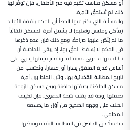
أو مسكن مناسب تقيم فيه مع الأطفال، فإن توفّر لها
ذلك لم تُستحقّ الأجرة.
والمسألة التي يكثر فيها الخطأ أن الحكم بنفقة الأولاد
(مأكل وملبس وتعليم) لا يشمل أجرة المسكن تلقائياً
ما لم يُنَصّ عليها صراحةً، ومع ذلك فإن عدم ذكرها
في الحكم لا يُسقط الحقّ بها، إذ يبقى للحاضنة أن
تطالب بها بدعوى مستقلة. وتقدير قيمتها يجري على
أساس قدرة المنفق يساراً أو إعساراً، وتُحتسب من
تاريخ المطالبة القضائية بها. ولأن الخلط بين أجرة
مسكن الحاضنة بصفتها حاضنة وبين مسكن الزوجة
بصفتها زوجة قد يقلب نتيجة الدعوى، فإن تكييف
الطلب على وجهه الصحيح من أوّل ما يحسمه
المحامي.
سادساً: حق الحاضن في المطالبة بالنفقة وقبضها