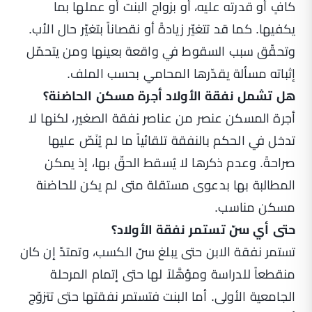
كافٍ أو قدرته عليه، أو بزواج البنت أو عملها بما
يكفيها. كما قد تتغيّر زيادةً أو نقصاناً بتغيّر حال الأب.
وتحقّق سبب السقوط في واقعة بعينها ومن يتحمّل
إثباته مسألة يقدّرها المحامي بحسب الملف.
هل تشمل نفقة الأولاد أجرة مسكن الحاضنة؟
أجرة المسكن عنصر من عناصر نفقة الصغير، لكنها لا
تدخل في الحكم بالنفقة تلقائياً ما لم يُنَصّ عليها
صراحةً. وعدم ذكرها لا يُسقط الحقّ بها، إذ يمكن
المطالبة بها بدعوى مستقلة متى لم يكن للحاضنة
مسكن مناسب.
حتى أي سنّ تستمر نفقة الأولاد؟
تستمر نفقة الابن حتى يبلغ سنّ الكسب، وتمتدّ إن كان
منقطعاً للدراسة ومؤهَّلاً لها حتى إتمام المرحلة
الجامعية الأولى. أما البنت فتستمر نفقتها حتى تتزوّج