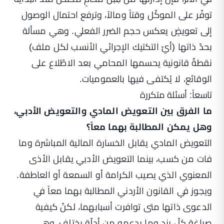
توفّر على الموكّل وقتاً ومالاً، وترفع احتمال الوصول
إلى تعويضٍ يعكس حجم الضرر الفعلي. وهي مسألة
بحدّ ذاتها (أيّ التكتيك الإجرائي الأنسب لكل ملف)
نقطةٌ قانونية يحسمها المحامي بعد الاطّلاع على
الوقائع، لا يُكتفى فيها بالعموميات.
تاسعاً: أسئلة متكررة
ما الفرق بين التعويض المادي والتعويض الأدبي،
وهل يمكن المطالبة بهما معاً؟
التعويض المادي يقابل الخسارة المالية المباشرة وما
فات من كسب، بينما التعويض الأدبي يقابل الأذى
المعنوي الذي يصيب الكرامة أو السمعة أو العاطفة.
ويجوز في القانون الأردني المطالبة بهما معاً في
الدعوى ذاتها متى توافرت أسبابهما، لكنّ كيفية
صياغة كلّ بند وما يدعمه من أدلّة يختلف، وهي