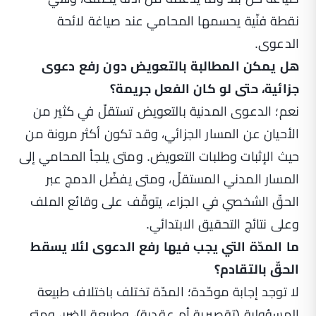
نقطة فنّية يحسمها المحامي عند صياغة لائحة
الدعوى.
هل يمكن المطالبة بالتعويض دون رفع دعوى
جزائية، حتى لو كان الفعل جريمة؟
نعم؛ الدعوى المدنية بالتعويض تستقلّ في كثير من
الأحيان عن المسار الجزائي، وقد تكون أكثر مرونة من
حيث الإثبات وطلبات التعويض. ومتى يلجأ المحامي إلى
المسار المدني المستقلّ، ومتى يفضّل الدمج عبر
الحقّ الشخصي في الجزاء، يتوقّف على وقائع الملف
وعلى نتائج التحقيق الابتدائي.
ما المدّة التي يجب فيها رفع الدعوى لئلا يسقط
الحقّ بالتقادم؟
لا توجد إجابة موحّدة؛ المدّة تختلف باختلاف طبيعة
المسؤولية (تقصيرية أم عقدية)، وطبيعة الضرر، ومتى