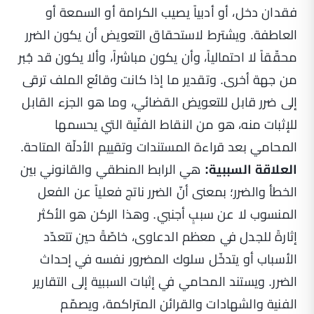
فقدان دخل، أو أدبياً يصيب الكرامة أو السمعة أو
العاطفة. ويشترط لاستحقاق التعويض أن يكون الضرر
محقّقاً لا احتمالياً، وأن يكون مباشراً، وألا يكون قد جُبر
من جهة أخرى. وتقدير ما إذا كانت وقائع الملف ترقى
إلى ضرر قابل للتعويض القضائي، وما هو الجزء القابل
للإثبات منه، هو من النقاط الفنّية التي يحسمها
المحامي بعد قراءة المستندات وتقييم الأدلّة المتاحة.
العلاقة السببية:
هي الرابط المنطقي والقانوني بين
الخطأ والضرر؛ بمعنى أنّ الضرر ناتج فعلياً عن الفعل
المنسوب لا عن سببٍ أجنبي. وهذا الركن هو الأكثر
إثارةً للجدل في معظم الدعاوى، خاصّةً حين تتعدّد
الأسباب أو يتدخّل سلوك المضرور نفسه في إحداث
الضرر. ويستند المحامي في إثبات السببية إلى التقارير
الفنية والشهادات والقرائن المتراكمة، ويصمّم