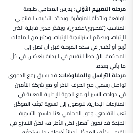
مرحلة التقييم الأوّلي:
يدرس المحامي طبيعة
الواقعة والأدلّة المتوفّرة، ويحدّد التكييف القانوني
المناسب (تقصيري/عقدي)، ويقدّر مدى قابلية الضرر
للإثبات، ويصمّم استراتيجية الإثبات. وكثير من الملفات
تُربح أو تُخسر في هذه المرحلة قبل أن تصل إلى
المحكمة، لأنّ خطأ التقييم في البداية ينعكس في كلّ
ما يأتي بعده.
مرحلة التراسل والمفاوضات:
قد يسبق رفع الدعوى
تواصل رسمي مع الطرف الآخر أو مع شركة التأمين
في حوادث السير أو مع الجهة الإدارية المعنية في
المنازعات الإدارية، للوصول إلى تسوية تجنّب الموكّل
تعب التقاضي. ودور المحامي هنا حاسم: التسوية
الجيّدة قد تكون أفضل لكل الأطراف، لكنّ التسرّع في
القبول يكلّف الموكّل أحياناً أضعاف ما يستحقّه.