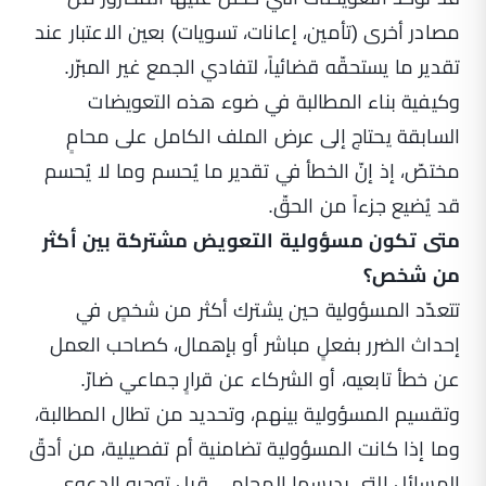
مصادر أخرى (تأمين، إعانات، تسويات) بعين الاعتبار عند
تقدير ما يستحقّه قضائياً، لتفادي الجمع غير المبرّر.
وكيفية بناء المطالبة في ضوء هذه التعويضات
السابقة يحتاج إلى عرض الملف الكامل على محامٍ
مختصّ، إذ إنّ الخطأ في تقدير ما يُحسم وما لا يُحسم
قد يُضيع جزءاً من الحقّ.
متى تكون مسؤولية التعويض مشتركة بين أكثر
من شخص؟
تتعدّد المسؤولية حين يشترك أكثر من شخصٍ في
إحداث الضرر بفعلٍ مباشر أو بإهمال، كصاحب العمل
عن خطأ تابعيه، أو الشركاء عن قرارٍ جماعي ضارّ.
وتقسيم المسؤولية بينهم، وتحديد من تطال المطالبة،
وما إذا كانت المسؤولية تضامنية أم تفصيلية، من أدقّ
المسائل التي يدرسها المحامي قبل توجيه الدعوى.