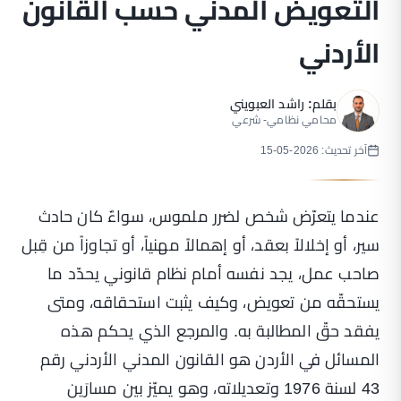
التعويض المدني حسب القانون
الأردني
بقلم:
راشد العبويني
محامي نظامي- شرعي
آخر تحديث: 2026-05-15
عندما يتعرّض شخص لضرر ملموس، سواءٌ كان حادث
سير، أو إخلالاً بعقد، أو إهمالاً مهنياً، أو تجاوزاً من قِبل
صاحب عمل، يجد نفسه أمام نظام قانوني يحدّد ما
يستحقّه من تعويض، وكيف يثبت استحقاقه، ومتى
يفقد حقّ المطالبة به. والمرجع الذي يحكم هذه
المسائل في الأردن هو القانون المدني الأردني رقم
43 لسنة 1976 وتعديلاته، وهو يميّز بين مسارَين