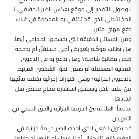
للوصول بالتقدير إلى موقعٍ يعكس الضرر الحقيقي، لا
الحدّ الأدنى الذي قد تكتفي به المحكمة في غياب
دفعٍ مهني متين.
ومن المسائل الدقيقة التي يحسمها المحامي أيضاً:
هل يطالب موكّله بتعويض أدبي مستقلّ أم يدمجه
ضمن مطالبةٍ شاملة؟ وهل يدفع به في الدعوى
المدنية المستقلّة أم ضمن الحقّ الشخصي المرتبط
بالدعوى الجزائية؟ وهي اختيارات إجرائية تختلف نتائجها
من ملف لآخر، وتستحقّ استشارة محامٍ مختصّ قبل
اتخاذها.
سادساً: العلاقة بين الجريمة الجزائية والحقّ المدني في
التعويض
قد يكون الفعل الذي أحدث الضرر جريمةً جزائية في
الوقت ذاته كالاحتيال أو الاعتداء أو التزوير أو حوادث