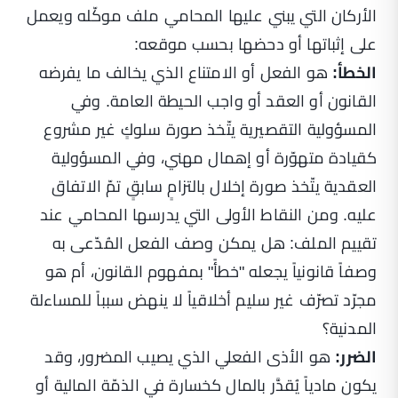
الأركان التي يبني عليها المحامي ملف موكّله ويعمل
على إثباتها أو دحضها بحسب موقعه:
الخطأ:
هو الفعل أو الامتناع الذي يخالف ما يفرضه
القانون أو العقد أو واجب الحيطة العامة. وفي
المسؤولية التقصيرية يتّخذ صورة سلوكٍ غير مشروع
كقيادة متهوّرة أو إهمال مهني، وفي المسؤولية
العقدية يتّخذ صورة إخلال بالتزامٍ سابقٍ تمّ الاتفاق
عليه. ومن النقاط الأولى التي يدرسها المحامي عند
تقييم الملف: هل يمكن وصف الفعل المُدّعى به
وصفاً قانونياً يجعله "خطأً" بمفهوم القانون، أم هو
مجرّد تصرّف غير سليم أخلاقياً لا ينهض سبباً للمساءلة
المدنية؟
الضرر:
هو الأذى الفعلي الذي يصيب المضرور، وقد
يكون مادياً يُقدَّر بالمال كخسارة في الذمّة المالية أو