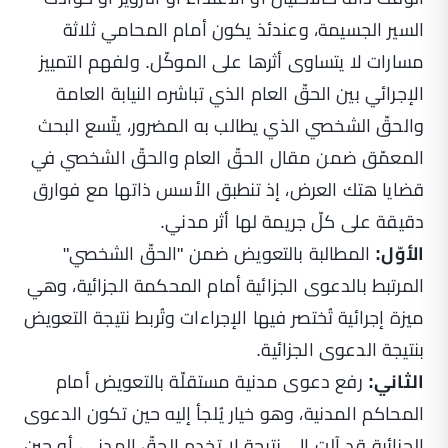
السير الجسيمة، وعندئذ يكون أمام المحامي ثلاثة
مسارات لا يتساوى أثرها على الموكّل. ولفهم التمييز
الإجرائي بين الحقّ العام الذي تباشره النيابة العامة
والحقّ الشخصي الذي يطالب به المضرور، يتّسع البحث
المعمّق ضمن مقال
الحقّ العام والحقّ الشخصي في
قضايا هتك العرض
، إذ تنطبق الأسس ذاتها مع فوارق
دقيقة على كلّ جريمة لها أثر مدني.
الأوّل:
المطالبة بالتعويض ضمن "الحقّ الشخصي"
المرتبط بالدعوى الجزائية أمام المحكمة الجزائية، وهي
ميزة إجرائية تُختصر فيها الإجراءات وتُربط نتيجة التعويض
بنتيجة الدعوى الجزائية.
الثاني:
رفع دعوى مدنية مستقلّة بالتعويض أمام
المحاكم المدنية، وهو خيار يُلجأ إليه حين تكون الدعوى
الجزائية قد آلت إلى نتيجة لا تخدم الحقّ المدني، أو حين