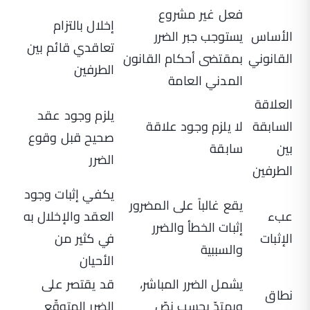
فعل غير مشروع
إخلال بالتزام
الأساس
يستوجب جبر الضرر
تعاقدي قائم بين
القانوني
بمقتضى أحكام القانون
الطرفين
المدني العامة
العلاقة
يلزم وجود عقد
السابقة
لا يلزم وجود علاقة
صحيح قبل وقوع
بين
سابقة
الضرر
الطرفين
يكفي إثبات وجود
يقع غالباً على المضرور
عبء
العقد والإخلال به
إثبات الخطأ والضرر
الإثبات
في كثير من
والسببية
الأحيان
يشمل الضرر المباشر،
قد يقتصر على
نطاق
ويمتدّ بحسب نصّ
الضرر المتوقّع