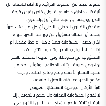
عقوبة بديلة عن العقوبة الجزائية، ولا أداة للانتقام، بل
آلية ذات منطق محاسبي قانوني خاص يقيس قيمة
الضرر ويترجمه إلى مبلغ مالي أو إجراء عيني.
ويفترض القانون المدني الأردني أنّ كلّ من سبّب ضرراً
بفعله أو إهماله مسؤولٌ عن جبر هذا الضرر، سواء
أكان مصدر المسؤولية فعلاً جرمياً، أم خطأً عقدياً، أم
إخلالاً عاماً بواجب الحذر. وتتفاوت نتائج هذه
المسؤولية في حدودها، وفي الجهة المختصّة بالنظر
بها، وفي طبيعة الإثبات المطلوب. ويتولّى المحامي
تحديد المسار الأنسب وفق وقائع الملف، ودرجة
وضوح الضرر، وعلاقته بالفعل المنسوب.
ثانياً: الأركان الجوهرية لاستحقاق التعويض
لا تقوم المسؤولية المدنية ولا يُحكم بالتعويض إلا
باجتماع ثلاثة عناصر لا يُغني أحدها عن الآخر، وهي