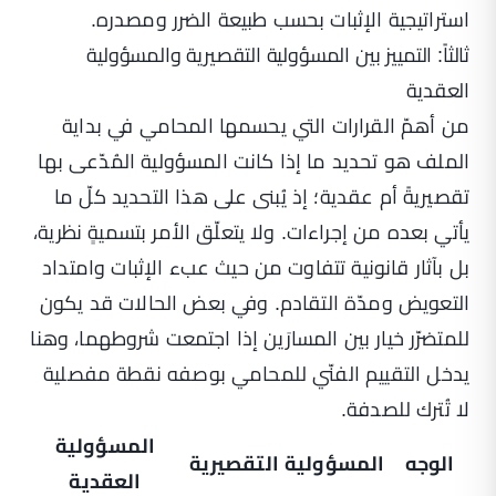
استراتيجية الإثبات بحسب طبيعة الضرر ومصدره.
ثالثاً: التمييز بين المسؤولية التقصيرية والمسؤولية
العقدية
من أهمّ القرارات التي يحسمها المحامي في بداية
الملف هو تحديد ما إذا كانت المسؤولية المُدّعى بها
تقصيريةً أم عقدية؛ إذ يُبنى على هذا التحديد كلّ ما
يأتي بعده من إجراءات. ولا يتعلّق الأمر بتسميةٍ نظرية،
بل بآثار قانونية تتفاوت من حيث عبء الإثبات وامتداد
التعويض ومدّة التقادم. وفي بعض الحالات قد يكون
للمتضرّر خيار بين المسارَين إذا اجتمعت شروطهما، وهنا
يدخل التقييم الفنّي للمحامي بوصفه نقطة مفصلية
لا تُترك للصدفة.
المسؤولية
الوجه
المسؤولية التقصيرية
العقدية