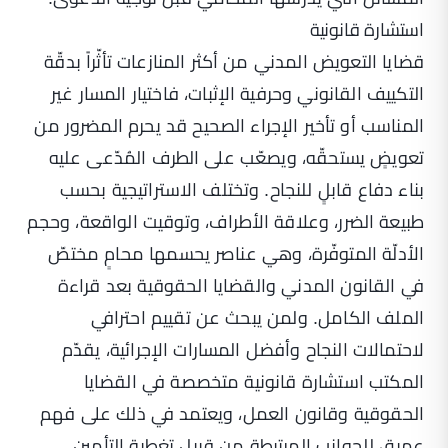
استشارة قانونية
قضايا التعويض المدني من أكثر المنازعات تأثّراً بدقّة
التكييف القانوني وحرفية الإثبات، فاختيار المسار غير
المناسب أو تأخير الإجراء الصحيح قد يحرم المضرور من
تعويضٍ يستحقّه، ويصعّب على الطرف المُدّعى عليه
بناء دفاع قابلٍ للنجاح. وتختلف الاستراتيجية بحسب
طبيعة الضرر، وعلاقة الأطراف، وتوقيت الواقعة، وحجم
الأدلّة المتوفّرة، وهي عناصر يحسمها محامٍ مختصّ
في القانون المدني والقضايا الحقوقية بعد قراءة
الملف الكامل. ولمن يبحث عن تقييم احترافي
لاحتمالات النجاح وأفضل المسارات الإجرائية، يقدّم
المكتب
استشارة قانونية متخصصة في القضايا
الحقوقية وقانون العمل
، ويعتمد في ذلك على فهم
عميق للجوانب المرتبطة من قبيل
تغطية التأمين