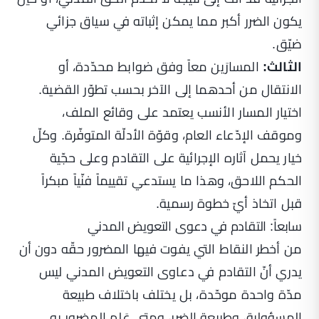
يكون الضرر أكبر مما يمكن إثباته في سياق جزائي
ضيّق.
الثالث:
المسارَين معاً وفق ضوابط محدّدة، أو
الانتقال من أحدهما إلى الآخر بحسب تطوّر القضية.
اختيار المسار الأنسب يعتمد على وقائع الملف،
وموقف الإدّعاء العام، وقوّة الأدلّة المتوفّرة. وكلّ
خيار يحمل آثاره الإجرائية على التقادم وعلى حجّية
الحكم اللاحق، وهذا ما يستدعي تقييماً فنّياً مبكراً
قبل اتخاذ أيّ خطوة رسمية.
سابعاً: التقادم في دعوى التعويض المدني
من أخطر النقاط التي يفوت فيها المضرور حقّه دون أن
يدري أنّ التقادم في دعاوى التعويض المدني ليس
مدّة واحدة موحّدة، بل يختلف باختلاف طبيعة
المسؤولية، وطبيعة الضرر، ومتى عَلِم المضرور به