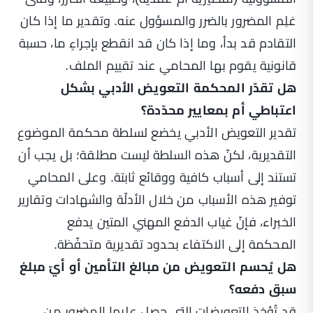
عَلِم المضرور بالضرر والمسؤول عنه. وتقدير ما إذا كان
التقادم قد بدأ، وما إذا كان قد انقطع بإجراءٍ ما، حسبة
قانونية يقوم بها المحامي عند تقييم الملف.
هل تقدّر المحكمة التعويض الأدبي بشكل
اعتباطي أم بمعايير محدّدة؟
تقدير التعويض الأدبي يخضع لسلطة محكمة الموضوع
التقديرية، لكنّ هذه السلطة ليست مطلقة؛ بل يجب أن
تستند إلى أسباب كافية ووقائع ثابتة. وعلى المحامي
توفير هذه الأسباب من خلال الأدلّة والشهادات وتقارير
الخبراء، فإنّ غياب الدفع المهني المتين يدفع
المحكمة إلى الاكتفاء بحدود تقديرية متحفّظة.
هل يُحسم التعويض من مبالغ التأمين أو أيّ مبلغ
سبق دفعه؟
قد تُؤخذ التعويضات التي حصل عليها المضرور من