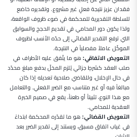
فقدان عزيز نتيجة فعلٍ غير مشروع. وتقديره خاضع
للسلطة التقديرية للمحكمة في ضوء ظروف الواقعة،
ولذا يكون دور المحامي في تقديم الحجج والسوابق
التي ترفع التقدير القضائي إلى حدّه الأنسب لظروف
الموكّل عاملاً مفصلياً في النتيجة.
التعويض الاتفاقي:
هو ما يتّفق عليه الأطراف في
صلب العقد كشرطٍ جزائي يُلزم المخلّ بدفع مبلغ محدّد
في حال الإخلال، وللقاضي صلاحية تعديله إذا كان
مبالغاً فيه أو غير متناسب مع الضرر الفعلي. والتعامل
مع هذا النوع، تثبيتاً أو طعناً، يقع في صميم الخبرة
العقدية للمحامي.
التعويض القضائي:
هو ما تقدّره المحكمة ابتداءً
في غياب اتفاق مسبق، ويستند إلى تقدير الضرر بعد
الإثبات.