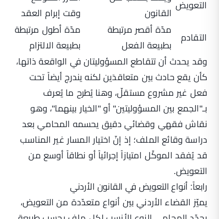
التعويض
القانون
وقت إبرام العقد
مدّة أقصر مرتبطة
مدّة أطول مرتبطة
التقادم
بطبيعة الفعل
بطبيعة الالتزام
وقد يحدث أن تتقاطع المسؤوليتان في الواقعة ذاتها،
كأن يقع حادث بين متعاقدَين لكنه يندرج أيضاً تحت
فعل غير مشروع مستقلّ، وهنا يُطرح ما يُعرف
بـ"الجمع بين المسؤوليتين" أو "الخيار بينهما"، وهو
نقاش فقهي وقضائي دقيق يحسمه المحامي بعد
دراسة وقائع الملف؛ إذ إنّ اختيار المسار غير المناسب
قد يُفقد الموكّل امتيازاً إجرائياً أو نطاقاً أوسع من
التعويض.
رابعاً: أنواع التعويض في القانون الأردني
يميّز القضاء الأردني بين أنواع متعدّدة من التعويض،
يحدّد المحامي النوع الأنسب لكل ملف بحسب طبيعة