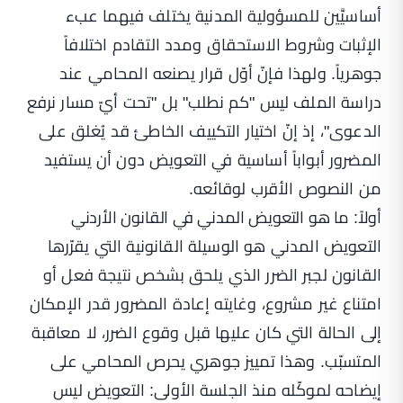
أساسيَّين للمسؤولية المدنية يختلف فيهما عبء
الإثبات وشروط الاستحقاق ومدد التقادم اختلافاً
جوهرياً. ولهذا فإنّ أوّل قرار يصنعه المحامي عند
دراسة الملف ليس "كم نطلب" بل "تحت أيّ مسار نرفع
الدعوى"، إذ إنّ اختيار التكييف الخاطئ قد يُغلق على
المضرور أبواباً أساسية في التعويض دون أن يستفيد
من النصوص الأقرب لوقائعه.
أولاً: ما هو التعويض المدني في القانون الأردني
التعويض المدني هو الوسيلة القانونية التي يقرّرها
القانون لجبر الضرر الذي يلحق بشخص نتيجة فعل أو
امتناع غير مشروع، وغايته إعادة المضرور قدر الإمكان
إلى الحالة التي كان عليها قبل وقوع الضرر، لا معاقبة
المتسبّب. وهذا تمييز جوهري يحرص المحامي على
إيضاحه لموكّله منذ الجلسة الأولى: التعويض ليس