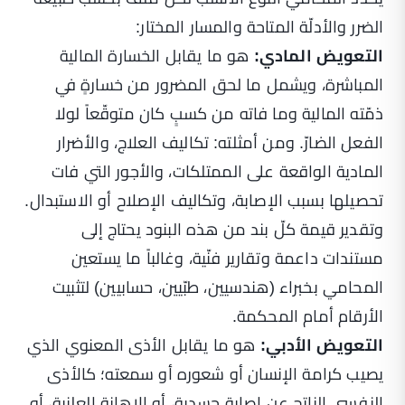
الضرر والأدلّة المتاحة والمسار المختار:
التعويض المادي:
هو ما يقابل الخسارة المالية
المباشرة، ويشمل ما لحق المضرور من خسارةٍ في
ذمّته المالية وما فاته من كسبٍ كان متوقّعاً لولا
الفعل الضارّ. ومن أمثلته: تكاليف العلاج، والأضرار
المادية الواقعة على الممتلكات، والأجور التي فات
تحصيلها بسبب الإصابة، وتكاليف الإصلاح أو الاستبدال.
وتقدير قيمة كلّ بند من هذه البنود يحتاج إلى
مستندات داعمة وتقارير فنّية، وغالباً ما يستعين
المحامي بخبراء (هندسيين، طبّيين، حسابيين) لتثبيت
الأرقام أمام المحكمة.
التعويض الأدبي:
هو ما يقابل الأذى المعنوي الذي
يصيب كرامة الإنسان أو شعوره أو سمعته؛ كالأذى
النفسي الناتج عن إصابة جسدية، أو الإهانة العلنية، أو