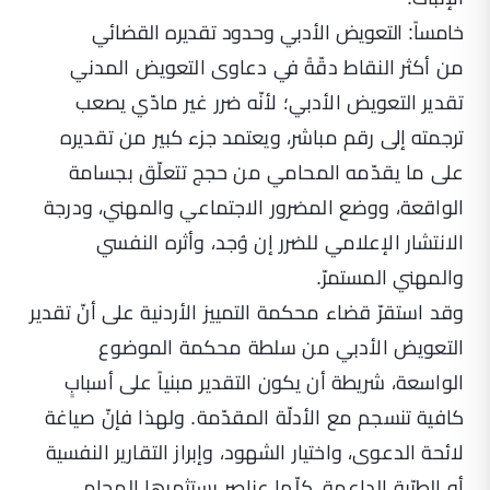
خامساً: التعويض الأدبي وحدود تقديره القضائي
من أكثر النقاط دقّةً في دعاوى التعويض المدني
تقدير التعويض الأدبي؛ لأنّه ضرر غير مادّي يصعب
ترجمته إلى رقم مباشر، ويعتمد جزء كبير من تقديره
على ما يقدّمه المحامي من حجج تتعلّق بجسامة
الواقعة، ووضع المضرور الاجتماعي والمهني، ودرجة
الانتشار الإعلامي للضرر إن وُجد، وأثره النفسي
والمهني المستمرّ.
وقد استقرّ قضاء محكمة التمييز الأردنية على أنّ تقدير
التعويض الأدبي من سلطة محكمة الموضوع
الواسعة، شريطة أن يكون التقدير مبنياً على أسبابٍ
كافية تنسجم مع الأدلّة المقدّمة. ولهذا فإنّ صياغة
لائحة الدعوى، واختيار الشهود، وإبراز التقارير النفسية
أو الطبّية الداعمة، كلّها عناصر يستثمرها المحامي