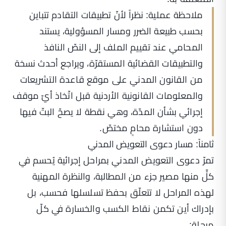
ملاحظة عملية: نظراً لأنّ تطبيقات التقادم تتباين
بحسب طبيعة الضرر ومسار المسؤولية، يستند
المحامي عند تقييم الملف إلى النصّ النافذ
والتطبيقات القضائية المستقرّة، ويراجع أحدث نسخة
من القانون المدني على
موقع قاعدة التشريعات
والمعلومات القانونية الأردنية
قبل اتّخاذ أيّ موقف
إجرائي بشأن المدّة، وهي نقطة لا يصحّ البتّ فيها
دون استشارة محامٍ مختصّ.
ثامناً: مسار دعوى التعويض المدني
تمرّ دعوى التعويض المدني بمراحل إجرائية يُحسم في
كلٍّ منها مصير جزء من المطالبة، والنظرة المهنية
لهذه المراحل لا تتعلّق بحفظ تسلسلها فحسب، بل
بإدراك أين تكمن نقاط الكسب والخسارة في كلّ
مرحلة: