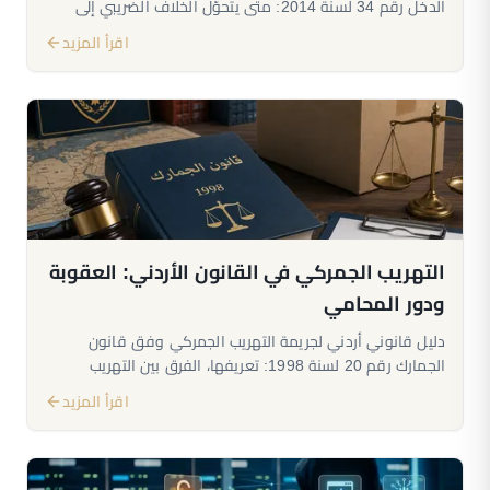
الدخل رقم 34 لسنة 2014: متى يتحوّل الخلاف الضريبي إلى
جريمة، الأفعال المجرّمة في المادة 66، أركان الجريمة
اقرأ المزيد
والعقوبات، ومسار التسوية ووقف الملاحقة، ودور المحامي
المختص.
التهريب الجمركي في القانون الأردني: العقوبة
ودور المحامي
دليل قانوني أردني لجريمة التهريب الجمركي وفق قانون
الجمارك رقم 20 لسنة 1998: تعريفها، الفرق بين التهريب
الفعلي والحكمي، أركانها وعقوباتها، ودور المحامي في الدفاع
اقرأ المزيد
عن التاجر والمستورد.