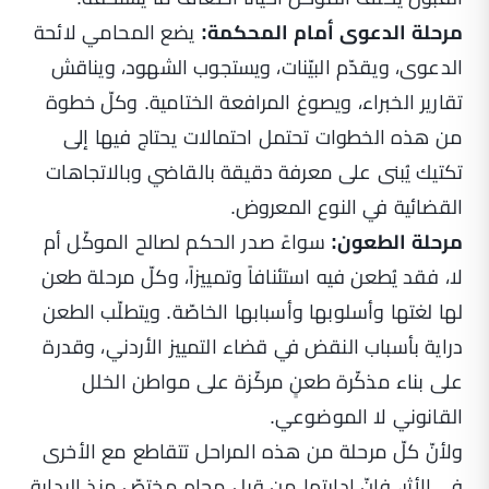
مرحلة الدعوى أمام المحكمة:
يضع المحامي لائحة
الدعوى، ويقدّم البيّنات، ويستجوب الشهود، ويناقش
تقارير الخبراء، ويصوغ المرافعة الختامية. وكلّ خطوة
من هذه الخطوات تحتمل احتمالات يحتاج فيها إلى
تكتيك يُبنى على معرفة دقيقة بالقاضي وبالاتجاهات
القضائية في النوع المعروض.
مرحلة الطعون:
سواءً صدر الحكم لصالح الموكّل أم
لا، فقد يُطعن فيه استئنافاً وتمييزاً، وكلّ مرحلة طعن
لها لغتها وأسلوبها وأسبابها الخاصّة. ويتطلّب الطعن
دراية بأسباب النقض في قضاء التمييز الأردني، وقدرة
على بناء مذكّرة طعنٍ مركّزة على مواطن الخلل
القانوني لا الموضوعي.
ولأنّ كلّ مرحلة من هذه المراحل تتقاطع مع الأخرى
في الأثر، فإنّ إدارتها من قِبل محامٍ مختصّ منذ البداية