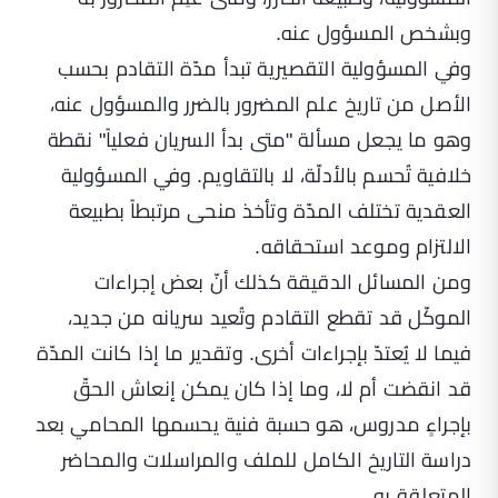
وبشخص المسؤول عنه.
وفي المسؤولية التقصيرية تبدأ مدّة التقادم بحسب
الأصل من تاريخ علم المضرور بالضرر والمسؤول عنه،
وهو ما يجعل مسألة "متى بدأ السريان فعلياً" نقطة
خلافية تُحسم بالأدلّة، لا بالتقاويم. وفي المسؤولية
العقدية تختلف المدّة وتأخذ منحى مرتبطاً بطبيعة
الالتزام وموعد استحقاقه.
ومن المسائل الدقيقة كذلك أنّ بعض إجراءات
الموكّل قد تقطع التقادم وتُعيد سريانه من جديد،
فيما لا يُعتدّ بإجراءات أخرى. وتقدير ما إذا كانت المدّة
قد انقضت أم لا، وما إذا كان يمكن إنعاش الحقّ
بإجراءٍ مدروس، هو حسبة فنية يحسمها المحامي بعد
دراسة التاريخ الكامل للملف والمراسلات والمحاضر
المتعلقة به.