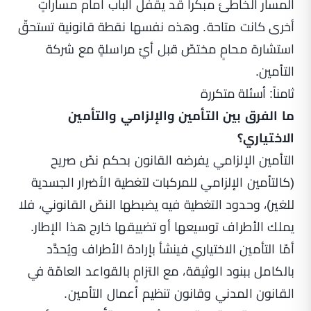
المسار الخاطئ مبكراً قد يقفل الباب أمام مساراتٍ
أخرى كانت متاحة. وهذه نفسها نقطة قانونية تستحقّ
استشارة محامٍ مختصّ قبل أيّ مراسلةٍ مع شركة
التأمين.
ثامناً: أسئلة متكررة
ما الفرق بين التأمين والإلزامي والتأمين
الاختياري؟
التأمين الإلزامي يفرضه القانون بحكم نصّ صريح
(كالتأمين الإلزامي للمركبات لتغطية الأضرار الجسدية
للغير)، وحدود التغطية فيه يضبطها النصّ القانوني، فلا
يملك الأطراف توسيعها أو تضييقها خارج هذا الإطار.
أمّا التأمين الاختياري فينشأ بإرادة الأطراف ويُحدَّد
بالكامل ببنود الوثيقة، مع التزامٍ بالقواعد العامّة في
القانون المدني وقانون تنظيم أعمال التأمين.