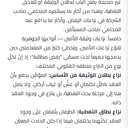
غير صحيحة يفتح الباب لبطلان الوثيقة أو لتعديل
التغطية، وهذا من أكثر ما يستثمره المحامي صاحب
الشركة في نزاعات الرفض، وأكثر ما يدافع عنه
المحامي صاحب المستأمَن.
خامساً: نزاعات وثيقة التأمين — أنواعها الجوهرية
تتنوّع نزاعات التأمين، ويُخطئ كثيرٌ من المتعاملين حين
يدمجها جميعاً تحت مسمّى "رفض مطالبة"؛ إذ إنّ لكلّ
نوعٍ من النزاع منطقه القانوني المختلف:
نزاع بطلان الوثيقة من الأساس:
المؤمِّن يدفع بأنّ
العقد باطلٌ لكتمانٍ أو غشٍّ أو غياب أركان. ولا يصل
هنا إلى مرحلة بحث التغطية، بل ينازع في وجود العقد
ذاته.
نزاع نطاق التغطية:
الطرفان يتّفقان على وجود
العقد لكنّهما يختلفان فيما إذا كان الحادث المعيَّن