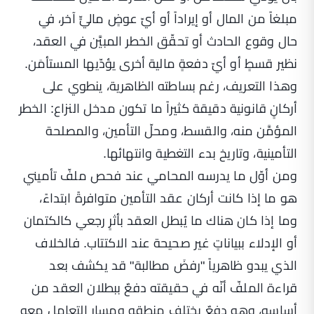
مبلغاً من المال أو إيراداً أو أيّ عوضٍ ماليٍّ آخر، في
حال وقوع الحادث أو تحقّق الخطر المبيَّن في العقد،
نظير قسطٍ أو أيّ دفعةٍ مالية أخرى يؤدّيها المستأمَن.
وهذا التعريف، رغم بساطته الظاهرية، ينطوي على
أركانٍ قانونية دقيقة كثيراً ما تكون مدخل النزاع: الخطر
المؤمَّن منه، والقسط، ومحلّ التأمين، والمصلحة
التأمينية، وتاريخ بدء التغطية وانتهائها.
ومن أوّل ما يدرسه المحامي عند فحص ملفّ تأميني
هو ما إذا كانت أركان عقد التأمين متوافرةً ابتداءً،
وما إذا كان هناك ما يُبطل العقد بأثرٍ رجعي كالكتمان
أو الإدلاء ببياناتٍ غير صحيحة عند الاكتتاب. فالخلاف
الذي يبدو ظاهرياً "رفضَ مطالبة" قد يكشف بعد
قراءة الملفّ أنّه في حقيقته دفعٌ ببطلان العقد من
أساسه، وهو دفعٌ يختلف منطقه ومسار التعامل معه