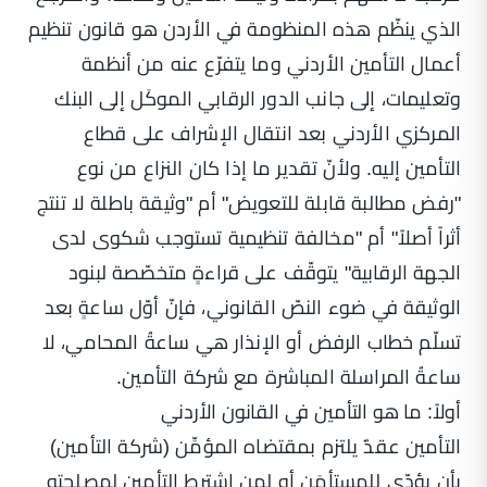
الذي ينظّم هذه المنظومة في الأردن هو قانون تنظيم
أعمال التأمين الأردني وما يتفرّع عنه من أنظمة
وتعليمات، إلى جانب الدور الرقابي الموكَل إلى البنك
المركزي الأردني بعد انتقال الإشراف على قطاع
التأمين إليه. ولأنّ تقدير ما إذا كان النزاع من نوع
"رفض مطالبة قابلة للتعويض" أم "وثيقة باطلة لا تنتج
أثراً أصلاً" أم "مخالفة تنظيمية تستوجب شكوى لدى
الجهة الرقابية" يتوقّف على قراءةٍ متخصّصة لبنود
الوثيقة في ضوء النصّ القانوني، فإنّ أوّل ساعةٍ بعد
تسلّم خطاب الرفض أو الإنذار هي ساعةُ المحامي، لا
ساعةُ المراسلة المباشرة مع شركة التأمين.
أولاً: ما هو التأمين في القانون الأردني
التأمين عقدٌ يلتزم بمقتضاه المؤمِّن (شركة التأمين)
بأن يؤدّي للمستأمَن أو لمن اشترط التأمين لمصلحته