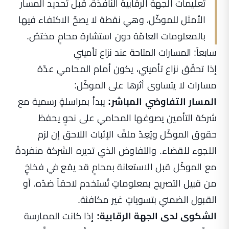
تعليمات الجهة الرقابية النافذة، قبل تحديد المسار
الأمثل للموكّل، وهي نقطة لا يصحّ الاكتفاء فيها
بالمعلومات العامّة دون استشارة محامٍ مختصّ.
سابعاً: المسارات المتاحة عند نزاع تأميني
إذا تحقّق نزاع تأميني، يكون أمام المحامي عدّة
مسارات لا يتساوى أثرها على الموكّل:
المسار التفاوضي المباشر:
يبدأ بمراسلةٍ رسمية مع
شركة التأمين يصوغها المحامي على نحوٍ يحفظ
حقوق الموكّل ويُعِدّ ملفّ الإثبات اللاحق إن لزم
اللجوء للقضاء. والتفاوض الذي تديره الشركة منفردةً
مع الموكّل قبل الاستعانة بمحامٍ قد يقع في فخاخٍ
من قبيل التصريح بمعلوماتٍ تُستخدم لاحقاً ضدّه، أو
القبول الضمني بتسوياتٍ غير مكافئة.
الشكوى لدى الجهة الرقابية:
إذا كانت الممارسة