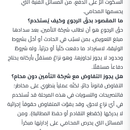
السكوت أثرٌ على الدفع، من المسائل الفنّية التي
يحسمها المحامي.
ما المقصود بحقّ الرجوع وكيف يُستخدم؟
حقّ الرجوع هو أن تطالب شركة التأمين، بعد سدادها
مبلغ التعويض، بمن تسبّب في الحادث أو أخلّ بشروط
الوثيقة، لاسترداد ما دفعت كلّياً أو جزئياً. وله شروطٌ
وحدود لا يجوز تجاوزها، وهو نزاعٌ مستقلٌّ بأركانه يحتاج
دفاعاً مستقلّاً.
هل يجوز التفاوض مع شركة التأمين دون محامٍ؟
التفاوض قانوناً جائز، لكنّه عملياً ينطوي على مخاطر؛
فالتصريحات والتسويات في هذه المرحلة قد تُستخدم
في أيّ نزاعٍ لاحق، وقد يفوّت المتفاوض حقوقاً إجرائية
لا يدركها (كقطع التقادم أو حفظ المطالبة). ومن
المسائل التي يحرص المحامي على إدارتها مبكراً