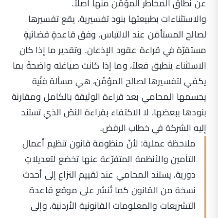
عن نطاق المخاطر المؤمَّن منها أصلاً.
والاستثناءات بطبيعتها بنود تفسيرية، يقع تفسيرها
لصالح المستأمَن عند الالتباس، وفق قاعدةٍ قضائيةٍ
مستقرّة في قراءة عقود الإذعان. وتقدير ما إذا كان
الاستثناء ينطبق فعلاً، وما إذا كانت صياغته واضحةً بما
يكفي لتفسيرها لصالح المؤمِّن، هي مسألة فنّية
يحسمها المحامي بعد قراءة الوثيقة بالكامل ومقارنة
بنودها ببعضها، لا الاكتفاء بقراءة النصّ الذي تستند
إليه الشركة في خطاب الرفض.
ملاحظة عملية: لأنّ منظومة قانون تنظيم أعمال
التأمين والأنظمة المتفرّعة عنها تخضع لتعديلاتٍ
دورية، يستند المحامي عند تقييم النزاع إلى أحدث
نسخة من القانون كما تُنشر على
موقع قاعدة
التشريعات والمعلومات القانونية الأردنية
، وإلى