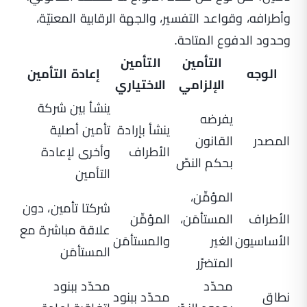
وأطرافه، وقواعد التفسير، والجهة الرقابية المعنيّة،
وحدود الدفوع المتاحة.
التأمين
التأمين
الوجه
إعادة التأمين
الإلزامي
الاختياري
ينشأ بين شركة
يفرضه
ينشأ بإرادة
تأمين أصلية
المصدر
القانون
الأطراف
وأخرى لإعادة
بحكم النصّ
التأمين
المؤمِّن،
شركتا تأمين، دون
الأطراف
المستأمَن،
المؤمِّن
علاقة مباشرة مع
الأساسيون
الغير
والمستأمَن
المستأمَن
المتضرّر
محدّد
محدّد ببنود
نطاق
محدّد ببنود