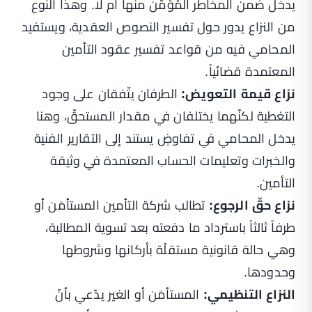
يدخل ضمن المخاطر المُؤمَّن منها أم لا. وهذا النوع
من النزاع يدور حول تفسير النصوص العقدية، ويستفيد
المحامي فيه من قواعد تفسير عقود التأمين
المعتمدة قضائياً.
نزاع قيمة التعويض:
الطرفان يتّفقان على وجود
التغطية لكنّهما يختلفان في مقدار المستحقّ، وهنا
يدخل المحامي في تفاوضٍ يستند إلى التقارير الفنية
والخبرات وتعليمات الحساب المعتمدة في وثيقة
التأمين.
نزاع حقّ الرجوع:
تطالب شركة التأمين المستأمَن أو
طرفاً ثالثاً باسترداد ما دفعته بعد تسوية المطالبة،
وهي حالة قانونية مستقلّة بأركانها وشروطها
وحدودها.
النزاع التنظيمي:
المستأمَن أو الغير يدّعي بأنّ