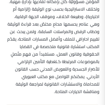
المؤمِّن مسؤوليّةً كان بإمكانه تفاديها بإدارةٍ مهنية.
وتختلف الاستراتيجية بحسب نوع الوثيقة (إلزامية أم
اختيارية)، وطبيعة الخلاف، وموقف الجهة الرقابية،
وهي عناصر يحسمها محامٍ مختصّ بعد قراءة الوثيقة
وخطاب الرفض والمراسلات السابقة. ولمن يبحث عن
تقييم احترافي للملف وأفضل المسارات المتاحة، يقدّم
المكتب
استشارة قانونية متخصصة في القضايا
الحقوقية وقانون العمل
، مستفيداً من فهم متّصلٍ
بالموضوعات المرتبطة كـ
تغطية التأمين الإلزامي
للأضرار الجسدية
و
التعويض المدني حسب القانون
الأردني
. يمكنكم التواصل مع مكتب العبويني
للمحاماة والاستشارات القانونية لمراجعة الوثيقة
ومناقشة الخيارات المتاحة.