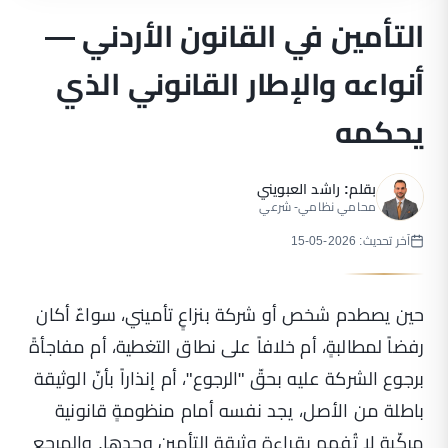
التأمين في القانون الأردني —
أنواعه والإطار القانوني الذي
يحكمه
بقلم:
راشد العبويني
محامي نظامي- شرعي
آخر تحديث: 2026-05-15
حين يصطدم شخص أو شركة بنزاعٍ تأميني، سواءٌ أكان
رفضاً لمطالبةٍ، أم خلافاً على نطاق التغطية، أم مفاجأةً
برجوع الشركة عليه بحقّ "الرجوع"، أم إنذاراً بأنّ الوثيقة
باطلة من الأصل، يجد نفسه أمام منظومةٍ قانونية
مركّبة لا تُفهم بقراءة وثيقة التأمين وحدها. والمرجع