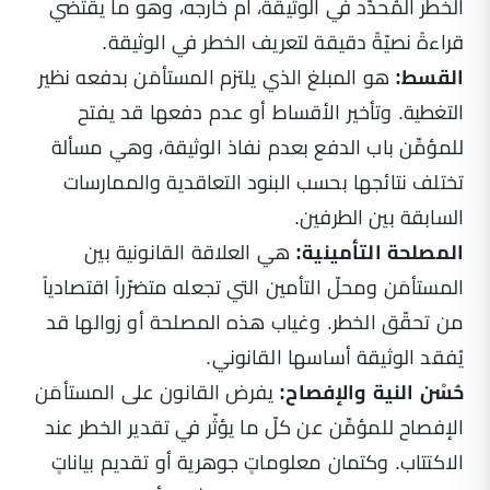
الخطر المُحدَّد في الوثيقة، أم خارجه، وهو ما يقتضي
قراءةً نصيّةً دقيقة لتعريف الخطر في الوثيقة.
القسط:
هو المبلغ الذي يلتزم المستأمَن بدفعه نظير
التغطية. وتأخير الأقساط أو عدم دفعها قد يفتح
للمؤمِّن باب الدفع بعدم نفاذ الوثيقة، وهي مسألة
تختلف نتائجها بحسب البنود التعاقدية والممارسات
السابقة بين الطرفين.
المصلحة التأمينية:
هي العلاقة القانونية بين
المستأمَن ومحلّ التأمين التي تجعله متضرّراً اقتصادياً
من تحقّق الخطر. وغياب هذه المصلحة أو زوالها قد
يُفقد الوثيقة أساسها القانوني.
حُسْن النية والإفصاح:
يفرض القانون على المستأمَن
الإفصاح للمؤمِّن عن كلّ ما يؤثّر في تقدير الخطر عند
الاكتتاب. وكتمان معلوماتٍ جوهرية أو تقديم بياناتٍ