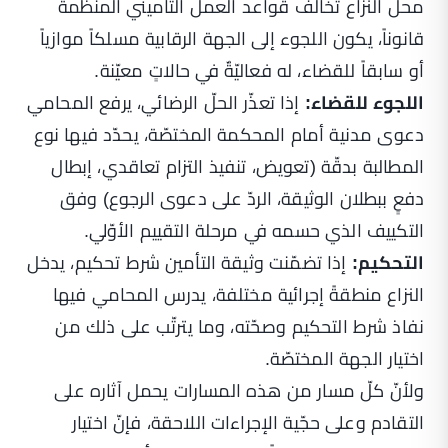
محلّ النزاع تخالف قواعد العمل التأميني المنظَّمة
قانوناً، يكون اللجوء إلى الجهة الرقابية مسلكاً موازياً
أو سابقاً للقضاء، له فعاليّةٌ في حالاتٍ معيّنة.
اللجوء للقضاء:
إذا تعذّر الحلّ الرضائي، يرفع المحامي
دعوى مدنية أمام المحكمة المختصّة، يحدّد فيها نوع
المطالبة بدقّة (تعويض، تنفيذ التزام تعاقدي، إبطال
دفعٍ ببطلان الوثيقة، الردّ على دعوى الرجوع) وفق
التكييف الذي حسمه في مرحلة التقييم الأوّلي.
التحكيم:
إذا تضمّنت وثيقة التأمين شرط تحكيم، يدخل
النزاع منطقةً إجرائية مختلفة، يدرس المحامي فيها
نفاذ شرط التحكيم وصحّته، وما يترتّب على ذلك من
اختيار الجهة المختصّة.
ولأنّ كلّ مسار من هذه المسارات يحمل آثاره على
التقادم وعلى حجّية الإجراءات اللاحقة، فإنّ اختيار