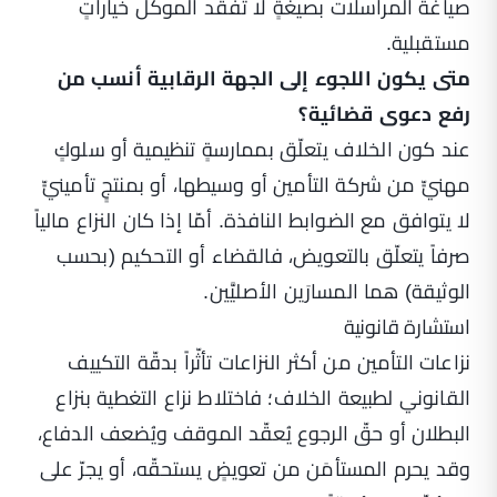
صياغة المراسلات بصيغةٍ لا تفقد الموكّل خياراتٍ
مستقبلية.
متى يكون اللجوء إلى الجهة الرقابية أنسب من
رفع دعوى قضائية؟
عند كون الخلاف يتعلّق بممارسةٍ تنظيمية أو سلوكٍ
مهنيٍّ من شركة التأمين أو وسيطها، أو بمنتجٍ تأمينيٍّ
لا يتوافق مع الضوابط النافذة. أمّا إذا كان النزاع مالياً
صرفاً يتعلّق بالتعويض، فالقضاء أو التحكيم (بحسب
الوثيقة) هما المسارَين الأصليَّين.
استشارة قانونية
نزاعات التأمين من أكثر النزاعات تأثّراً بدقّة التكييف
القانوني لطبيعة الخلاف؛ فاختلاط نزاع التغطية بنزاع
البطلان أو حقّ الرجوع يُعقّد الموقف ويُضعف الدفاع،
وقد يحرم المستأمَن من تعويضٍ يستحقّه، أو يجرّ على