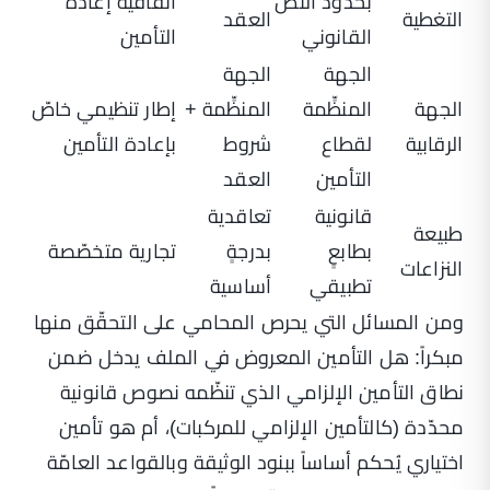
بحدود النصّ
اتفاقية إعادة
التغطية
العقد
القانوني
التأمين
الجهة
الجهة
الجهة
المنظِّمة
المنظِّمة +
إطار تنظيمي خاصّ
الرقابية
لقطاع
شروط
بإعادة التأمين
التأمين
العقد
قانونية
تعاقدية
طبيعة
بطابعٍ
بدرجةٍ
تجارية متخصّصة
النزاعات
تطبيقي
أساسية
ومن المسائل التي يحرص المحامي على التحقّق منها
مبكراً: هل التأمين المعروض في الملف يدخل ضمن
نطاق التأمين الإلزامي الذي تنظّمه نصوص قانونية
محدّدة (كالتأمين الإلزامي للمركبات)، أم هو تأمين
اختياري يُحكم أساساً ببنود الوثيقة وبالقواعد العامّة