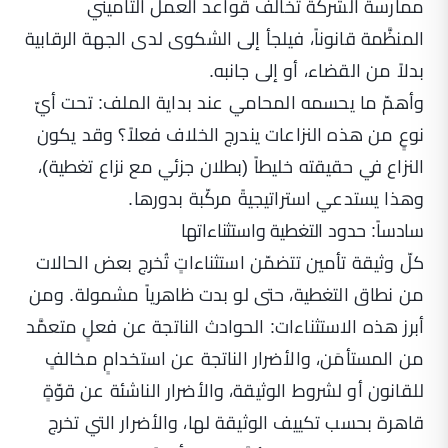
ممارسة الشركة تخالف قواعد العمل التأميني
المنظَّمة قانوناً، فيلجأ إلى الشكوى لدى الجهة الرقابية
بدلاً من القضاء، أو إلى جانبه.
وأهمّ ما يحسمه المحامي عند بداية الملف: تحت أيّ
نوعٍ من هذه النزاعات يندرج الخلاف فعلاً؟ وقد يكون
النزاع في حقيقته خليطاً (بطلان جزئي مع نزاع تغطية)،
وهذا يستدعي استراتيجيةً مركّبة بدورها.
سادساً: حدود التغطية واستثناءاتها
كلّ وثيقة تأمين تتضمّن استثناءاتٍ تُخرج بعض الحالات
من نطاق التغطية، حتى لو بدت ظاهرياً مشمولة. ومن
أبرز هذه الاستثناءات: الحوادث الناتجة عن فعلٍ متعمَّد
من المستأمَن، والأضرار الناتجة عن استخدامٍ مخالفٍ
للقانون أو لشروط الوثيقة، والأضرار الناشئة عن قوّةٍ
قاهرة بحسب تكييف الوثيقة لها، والأضرار التي تخرج