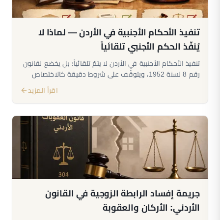
تنفيذ الأحكام الأجنبية في الأردن — لماذا لا
يُنفّذ الحكم الأجنبي تلقائياً
تنفيذ الأحكام الأجنبية في الأردن لا يتمّ تلقائياً؛ بل يخضع لقانون
رقم 8 لسنة 1952، ويتوقّف على شروط دقيقة كالاختصاص
والمعاملة بالمثل والنظام العام.
اقرأ المزيد
جريمة إفساد الرابطة الزوجية في القانون
الأردني: الأركان والعقوبة