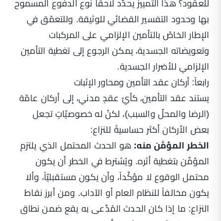
للعقود؟ هذا التمييز يحدّد لاحقاً نوع الدفوع المسموح
بها وحدود التفسير القضائي للوثيقة. وللتعمّق في
الإطار الخاصّ بالتأمين الإلزامي على المركبات
وتعويضاته الجسدية، يمكن الرجوع إلى
تغطية التأمين
الإلزامي للأضرار الجسدية
.
رابعاً: أركان عقد التأمين ومحاور الإثبات
يستند عقد التأمين، كأيّ عقدٍ مدني، إلى أركان عامّة
(الرضا والمحلّ والسبب)، لكنّ له خصوصيّاتٍ تجعل
بعض الأركان أكثر حساسيةً للنزاع:
الخطر المؤمَّن منه:
هو الحدث المحتمل الذي يلتزم
المؤمِّن بتغطية أثره. ويُشترط في الخطر أن يكون
محتمل الوقوع لا مؤكَّداً، وأن يكون مستقبليّاً، وألا
يكون مخالفاً للنظام العام أو الآداب. ومن أبرز نقاط
النزاع: ما إذا كان الحدث المُدَّعى به يقع ضمن نطاق